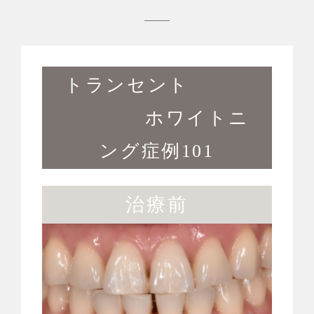
トランセント
ホワイトニ
ング症例101
治療前