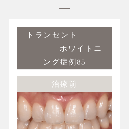
トランセント
ホワイトニ
ング症例85
治療前