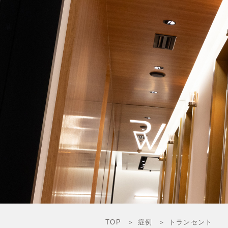
TOP
症例
トランセント